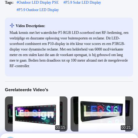
Tags:
#
Outdoor LED Display PSE
#
P5.9 Solar LED Display
#
P5.9 Outdoor LED Display
Video Description:
Maak kennis met het waterdichte P5 RGB LED-scorebord met RF-bediening, een
veelzijdige en duurzame oplossing voor buitensporten en reclame. Dit LED-
scorebord combineert een P10-display in één kleur voor scores en een P5RGB-
display voor dynamische reclame. Met een helderheid van 6000 mcd/vierkante
meter en een stalen kast die aan de voorkant opengaat, is hij gebouwd om lang
mee te gaan. Bedien hem draadloos tot op 100 meter afstand met de meegeleverde
RF-controller.
Gerelateerde Video's
00:15
00:21
Scrollende automatische LED-
P10 USB Programmeerbare LED