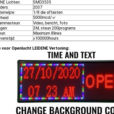
NE Lichten:
SMD3535
ders:
2037
tenwijze:
1/8 die aftasten
5000mcd/㎡
rheid:
ammasteun:
Video, bericht, foto
gen:
2M, steun 200programs
eun:
Maximum 8lines
venstijd:
≥100000hours
s voor Openlucht LEIDENE Vertoning: