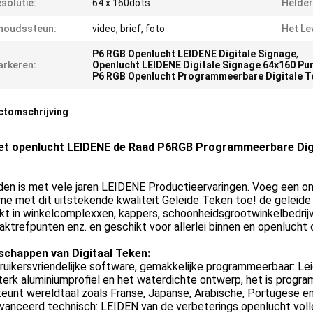
solutie:
64 x 160dots
Helder
houdssteun:
video, brief, foto
Het Le
P6 RGB Openlucht LEIDENE Digitale Signage
,
rkeren:
Openlucht LEIDENE Digitale Signage 64x160 Pu
P6 RGB Openlucht Programmeerbare Digitale 
ctomschrijving
et openlucht LEIDENE de Raad P6RGB Programmeerbare Dig
den is met vele jaren LEIDENE Productieervaringen. Voeg een o
e met dit uitstekende kwaliteit Geleide Teken toe! de geleide
kt in winkelcomplexxen, kappers, schoonheidsgrootwinkelbedrijve
ktrefpunten enz. en geschikt voor allerlei binnen en openluch
schappen van Digitaal Teken:
ruikersvriendelijke software, gemakkelijke programmeerbaar: L
erk aluminiumprofiel en het waterdichte ontwerp, het is progr
eunt wereldtaal zoals Franse, Japanse, Arabische, Portugese en
vanceerd technisch: LEIDEN van de verbeterings openlucht voll