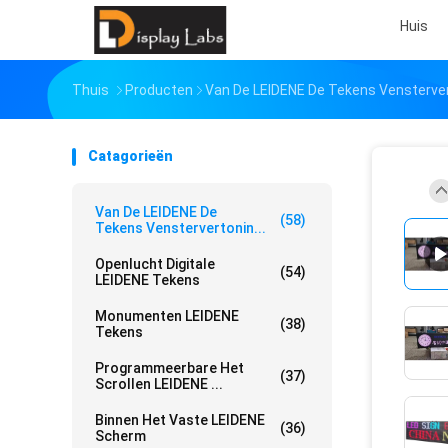
Huis
Thuis
Producten
Van De LEIDENE De Tekens Vensterve
Catagorieën
Van De LEIDENE De
(58)
Tekens Venstervertonin...
Openlucht Digitale
(54)
LEIDENE Tekens
Monumenten LEIDENE
(38)
Tekens
Programmeerbare Het
(37)
Scrollen LEIDENE ...
Binnen Het Vaste LEIDENE
(36)
Scherm