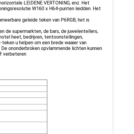
, horizontale LEIDENE VERTONING, enz. Het
oningsresolutie W160 x H64-punten leidden. Het
mmeerbare geleide teken van P6RGB, het is
n de supermarkten, de bars, de juwelentellers,
tel heet, bedrijven, tentoonstellingen,
d-teken u helpen om een brede waaier van
n. De ononderbroken opvlammende lichten kunnen
ef verbeteren