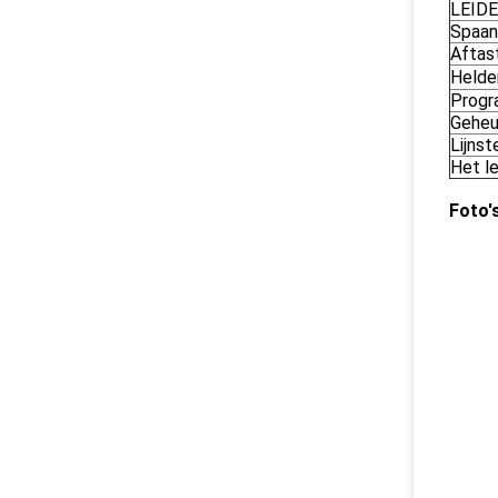
LEIDE
Spaan
Aftas
Helde
Progr
Geheu
Lijnst
Het le
Foto'