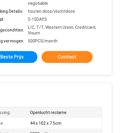
negotiable
king Details:
houten doos/vluchtdoos
jd:
5-15DAYS
L/C, T/T, Western Union, Creditcard,
ngscondities:
Visum
ng vermogen:
500PCS/month
Beste Prijs
Contact
sing:
Openlucht reclame
e:
44 x 102 x 7.5cm