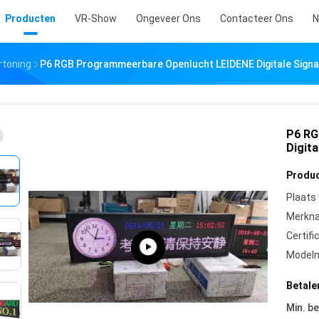
Producten
VR-Show
Ongeveer Ons
Contacteer Ons
N
rtoning
P6 RGB Programmeerbare Openlucht LEIDENE Digitale Sign
P6 RG
Digit
Produc
Plaats
Merkn
Certifi
Model
Betale
Min. be