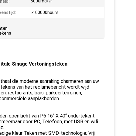
5000md/㎡
heid:
venstijd:
≥100000hours
nten
,
Tekens
itale Sinage Vertoningsteken
nthaal die moderne aanraking charmeren aan uw
 tekens van het reclamebericht wordt wijd
n, restaurants, bars, parkeerterreinen,
t commerciële aanplakborden.
eiden openlucht van P6 16“ X 40“ ondertekent
ammeerbaar door PC, Telefoon, met USB en wifi.
z.
edige kleur Teken met SMD-technologie; Vrij