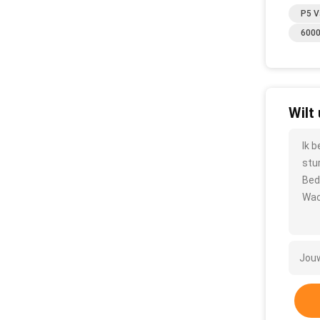
P5 V
6000
Wilt
Ik 
stu
Bed
Wac