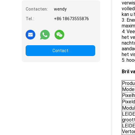
verwi
volle
Contacten:
wendy
kan u 
Tel.:
+86 18673555876
3: Ene
maxim
4: Vee
het ve
nachtc
aanda
Contact
het vi
5: hoo
Bril 
Produ
Model
Pixel
Pixeld
Modul
LEIDE
groot
LEID
Verton