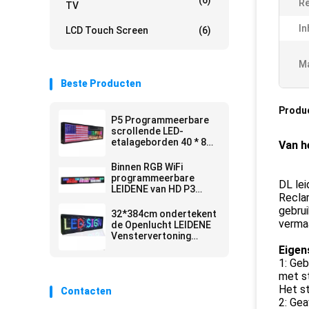
(6)
Re
TV
In
LCD Touch Screen
(6)
Ma
Beste Producten
Produ
P5 Programmeerbare
scrollende LED-
etalageborden 40 * 8
Van h
inch
Binnen RGB WiFi
programmeerbare
DL lei
LEIDENE van HD P3
Reclam
Berichtraad
gebrui
32*384cm ondertekent
vermaa
de Openlucht LEIDENE
Venstervertoning
Raads RGB Volledige
Eigen
Kleur
1: Geb
met st
Het st
Contacten
2: Gea