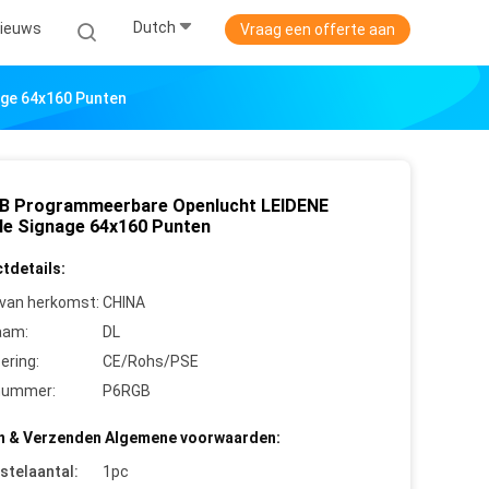
Dutch
ieuws
Vraag een offerte aan
age 64x160 Punten
B Programmeerbare Openlucht LEIDENE
ale Signage 64x160 Punten
tdetails:
 van herkomst:
CHINA
aam:
DL
cering:
CE/Rohs/PSE
nummer:
P6RGB
n & Verzenden Algemene voorwaarden:
stelaantal:
1pc