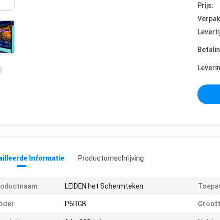
Prijs:
Verpak
Leverti
Betali
Leveri
illeerde Informatie
Productomschrijving
roductnaam:
LEIDEN het Schermteken
Toepas
odel:
P6RGB
Groott