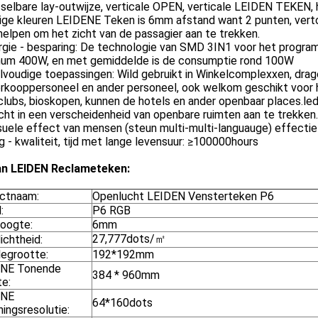
sselbare lay-outwijze, verticale OPEN, verticale LEIDEN TEKEN
dige kleuren LEIDENE Teken is 6mm afstand want 2 punten, vert
helpen om het zicht van de passagier aan te trekken.
rgie - besparing: De technologie van SMD 3IN1 voor het progra
um 400W, en met gemiddelde is de consumptie rond 100W
lvoudige toepassingen: Wild gebruikt in Winkelcomplexxen, drage
rkooppersoneel en ander personeel, ook welkom geschikt voor ho
lubs, bioskopen, kunnen de hotels en ander openbaar places.le
cht in een verscheidenheid van openbare ruimten aan te trekke
suele effect van mensen (steun multi-multi-languauge) effecti
g - kwaliteit, tijd met lange levensuur: ≥100000hours
van LEIDEN Reclameteken:
ctnaam:
Openlucht LEIDEN Vensterteken P6
:
P6 RGB
hoogte:
6mm
27,777dots/㎡
ichtheid:
egrootte:
192*192mm
NE Tonende
384 * 960mm
te:
ENE
64*160dots
ingsresolutie: